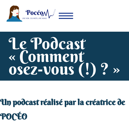
Skip
to
content
Le Podcast
Pocéo
Une Voix, des Mots, une Image
Le
« Comment
osez-vous (!) ? »
Podcast
« Comment
Un podcast réalisé par la créatrice de
POCÉO